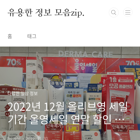
본문 바로가기
유용한 정보 모음zip.
홈
태그
다양한 일상 정보
2022년 12월 올리브영 세일
기간 올영세일 연말 할인 정
보
by 제님
2022. 11. 30.