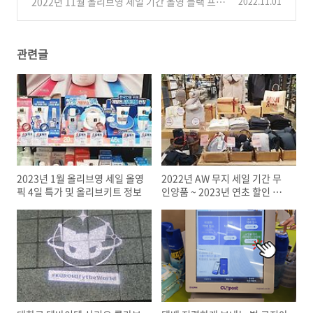
2022년 11월 올리브영 세일 기간 올영 블랙 프라
2022.11.01
(0)
이데이 할인 정보
(0)
관련글
2023년 1월 올리브영 세일 올영
2022년 AW 무지 세일 기간 무
픽 4일 특가 및 올리브키트 정보
인양품 ~ 2023년 연초 할인 정
보