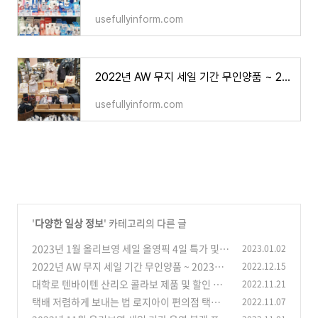
usefullyinform.com
2022년 AW 무지 세일 기간 무인양품 ~ 2023년 연초 할인 정보
usefullyinform.com
'
다양한 일상 정보
' 카테고리의 다른 글
2023년 1월 올리브영 세일 올영픽 4일 특가 및
2023.01.02
올리브키트 정보
2022년 AW 무지 세일 기간 무인양품 ~ 2023년
2022.12.15
(0)
연초 할인 정보
대학로 텐바이텐 산리오 콜라보 제품 및 할인 정
2022.11.21
(0)
보
택배 저렴하게 보내는 법 로지아이 편의점 택배
2022.11.07
(0)
싸게 보내기