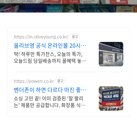
https://m.oliveyoung.co.kr/
광고
올리브영 공식 온라인몰 20시
이전 주문은 오늘드림
딱! 하루만 특가찬스, 오늘의 특가,
오늘드림 당일배송까지 꿀혜택 놓치
지마세요!
https://powerr.co.kr
광고
벤더존이 하면 다르다 마진 좋은
아이템 리스트공개
소싱 고민 끝! 이미 검증된 '잘 팔리
는' 제품만 공급합니다. 화장품 식품
건기식 사장님들 사이에서 소문난
'마진 좋은' 아이템 리스트 공개합니
다.