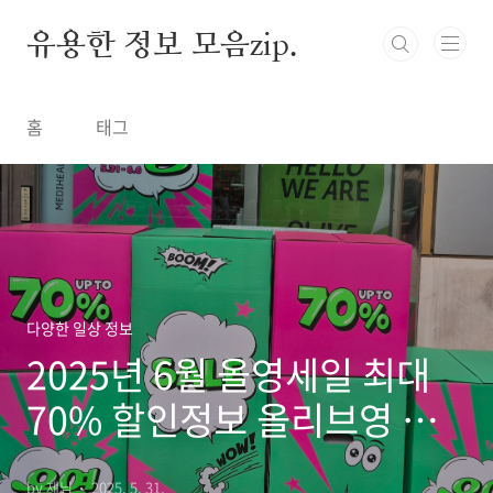
본문 바로가기
유용한 정보 모음zip.
홈
태그
다양한 일상 정보
2025년 6월 올영세일 최대
70% 할인정보 올리브영 빅
세일 완벽 가이드
by 제님
2025. 5. 31.