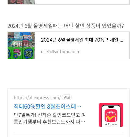
2024년 6월 올영세일때는 어떤 할인 상품이 있었을까?
2024년 6월 올영세일 최대 70% 빅세일 올리브영 할인 정보 총정리
usefullyinform.com
https://aliexpress.com/
광고
최대60%할인 8월초이스데이 8
월 알리 할인혜택 파도타기
단7일특가! 선착순 할인코드받고 여
름인기템부터 추천브랜드까지 파도
처럼밀려오는 혜택 쏟아지는 혜택,
알리익스프레스