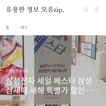
본문 바로가기
유용한 정보 모음zip.
홈
태그
다양한 일상 정보
삼성전자 세일 페스타 삼성
삼세페 새해 특별가 할인 제
품 정보
by 제님
2023. 1. 12.