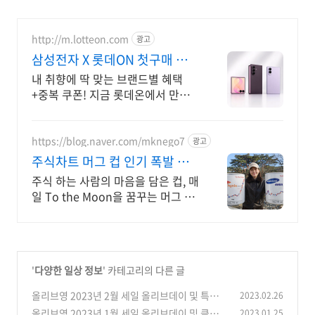
http://m.lotteon.com
광고
삼성전자 X 롯데ON 첫구매 최
대 5천원 혜택!
내 취향에 딱 맞는 브랜드별 혜택
+중복 쿠폰! 지금 롯데온에서 만나
보세요!
https://blog.naver.com/mknego7
광고
주식차트 머그 컵 인기 폭발 내
일은 오늘보다 조금더 높이
주식 하는 사람의 마음을 담은 컵, 매
일 To the Moon을 꿈꾸는 머그 컵
숫자가 아닌 꿈을 담다. 매일 손에 쥐
는 조용한 응원. To the Moon
'
다양한 일상 정보
' 카테고리의 다른 글
올리브영 2023년 2월 세일 올리브데이 및 특급
2023.02.26
할인 혜택 정보
올리브영 2023년 1월 세일 올리브데이 및 클리
2023.01.25
(0)