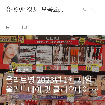
본문 바로가기
유용한 정보 모음zip.
홈
태그
다양한 일상 정보
올리브영 2023년 1월 세일
올리브데이 및 클리오데이 할
인 정보
by 제님
2023. 1. 25.