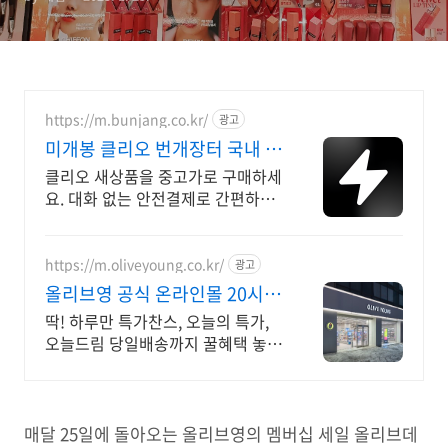
https://m.bunjang.co.kr/
광고
미개봉 클리오 번개장터 국내 최
대 브랜드 중고거래
클리오 새상품을 중고가로 구매하세
요. 대화 없는 안전결제로 간편하게!
전국 각지에서 올라오는 전국구 최
다 상품 매일 10만 개 이상의 신규
상품 업로드
https://m.oliveyoung.co.kr/
광고
올리브영 공식 온라인몰 20시
이전 주문은 오늘드림
딱! 하루만 특가찬스, 오늘의 특가,
오늘드림 당일배송까지 꿀혜택 놓치
지마세요!
매달 25일에 돌아오는 올리브영의 멤버십 세일 올리브데