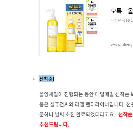
오특 | 
대한민국 NO.
www.olivey
선착순!
올영세일이 진행되는 동안 매일매일 선착순 특
품은 셀퓨전씨와 라엘 팬티라이너입니다. 천
문하니 벌써 소진 완료되었더라고요..
선착순
추천드립니다.