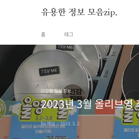
본문 바로가기
유용한 정보 모음zip.
홈
태그
다양한 일상 정보
2023년 3월 올리브영
by 제님
2023. 3. 2.