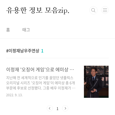
본문 바로가기
유용한 정보 모음zip.
홈
태그
이정재남우주연상
1
이정재 '오징어 게임'으로 에미상 남우주연상 수상, 연인 임세령과 함께 시상식 참석
지난해 전 세계적으로 인기를 끌었던 넷플릭스
오리지널 시리즈 '오징어 게임'이 에미상 총 6개
부문에 후보로 선정됐다. 그중 배우 이정재가 한
국 최초로 남우주연상을 수상했으며, 그 기쁨을
2022. 9. 13.
연인 임세령과 함께 했다. 또한 황동혁 감독이 감
독상을 수상해 6개 부문 중 2개 부문에서 수상의
영광을 안게 되었다. '오징어 게임' 6개 부문에 후
1
보로 선정 9월 12일 오후 5시(한국시간 9월 13일