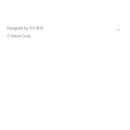
오전 9시) 미국 마이크로소프트 극장에서 시작된
제74회 프라임타임 에미상에 우리나라의 '오징
어 게임'이 6개 부문에 후보로 선정되어 수상 여
부에 대해 대중의 큰 관심을 받았다. 오징어 게임
이 후보로 선정된 부문은 다음과 같다. 아쉽게도
Designed by 티스토리
조연상에 오른 3명의 배우는 수상하지 못했으며,
© Daum Corp.
비영어권 드라마로는 최초로 작품상..