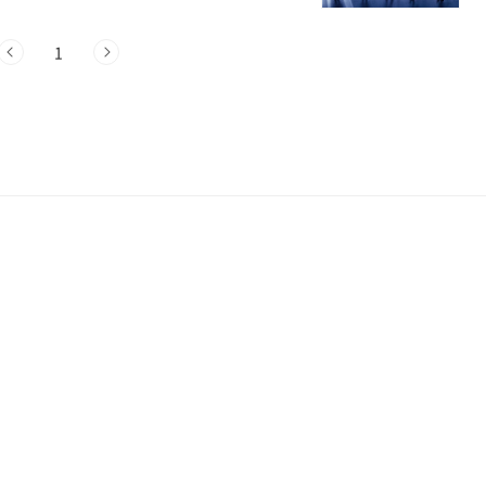
(금) 3:59PM 예..
1