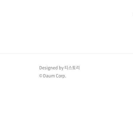
예매 안내 일반 예매 기간 : 2022.9.19(월) 8PM ~ 10.14
Designed by 티스토리
© Daum Corp.