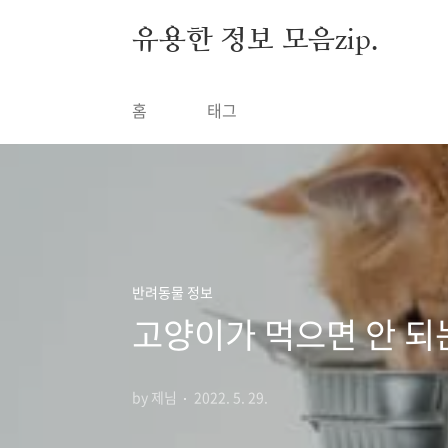
본문 바로가기
유용한 정보 모음zip.
홈
태그
반려동물 정보
고양이가 먹으면 안 되
by 제님
2022. 5. 29.