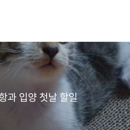
항과 입양 첫날 할일