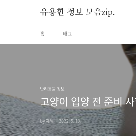
본문 바로가기
유용한 정보 모음zip.
홈
태그
반려동물 정보
고양이 입양 전 준비 사
by 제님
2022. 5. 13.